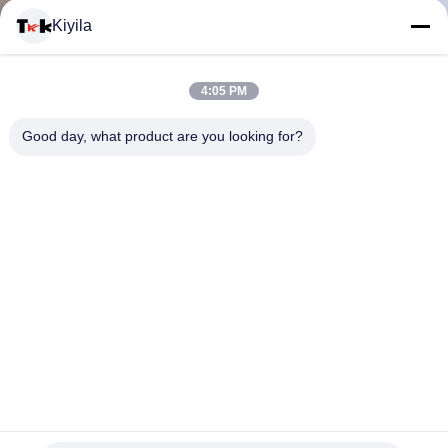
Kiyila
DE
QUALIDADE
4:05 PM
Good day, what product are you looking for?
FALE
CONOSCO
NOTÍCIAS
TODOS
OS
Etiquetas de venda de tinta personalizadas Patches de roupa
CASOS
Impressão de tela Logotipo de tecido