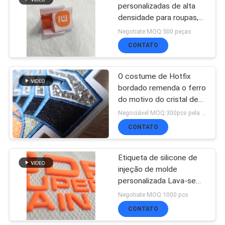
personalizadas de alta
densidade para roupas,
51
dobradas em capa de
Negotiate MOQ:500 peças
Etiquetas tecidas da
livro, para bolsas e
CONTATO
roupas
roupa
O costume de Hotfix
bordado remenda o ferro
do motivo do cristal de
rocha em transferência
Negociável MOQ:300pcs pela cor
para Hoodies
CONTATO
76
Remendos do couro
Etiqueta de silicone de
injeção de molde
gravado
personalizada Lava-se
3D Logotipo de silicone
Negotiate MOQ:1000 pcs
macio Transferência de
CONTATO
calor