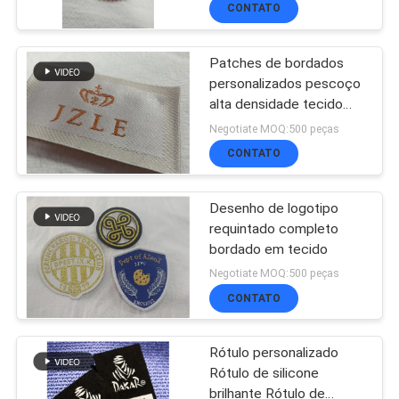
Logotipo de Strass Alto
CONTATO
para Camisetas,
DE
Chapéus, DIY Cristal
Patches de bordados
QUALIDADE
179
personalizados pescoço
Etiquetas da roupa
alta densidade tecido
etiquetas de luxo para
Negotiate MOQ:500 peças
FALE
sapatos
da transferência
CONTATO
CONOSCO
térmica
Desenho de logotipo
requintado completo
NOTÍCIAS
bordado em tecido
75
Negotiate MOQ:500 peças
Etiquetas de
TODOS
CONTATO
OS
serigrafia
Rótulo personalizado
Rótulo de silicone
CASOS
brilhante Rótulo de