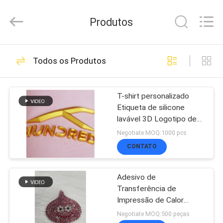
-
2026
Produtos
T&K
Garment
Accessories
Co.,Ltd.
CASA
291
All
Todos os Produtos
Rights
Remendos feitos
Reserved.
PRODUTOS
sob encomenda da
T-shirt personalizado
Etiqueta de silicone
roupa
lavável 3D Logotipo de
QUEM
silicone macio
Negotiate MOQ:1000 pcs
Transferência de calor
SOMOS
CONTATO
Emblema de silicone
79
personalizado
Adesivo de
FÁBRICA
Transferência de
patches bordados
Impressão de Calor
Personalizado com
Negotiate MOQ:500 peças
CONTROLE