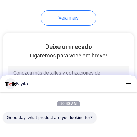
11
Veja mais
Etiqueta de
Transferência de
Deixe um recado
Calor para Rebanho
Ligaremos para você em breve!
26
Etiquetas do cair da
Kiyila
roupa
10:40 AM
Good day, what product are you looking for?