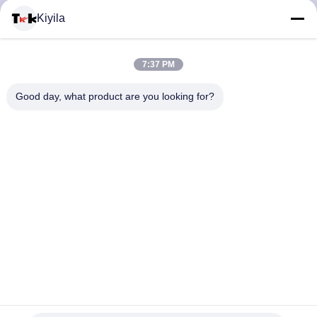
Kiyila
DE
QUALIDADE
7:37 PM
Good day, what product are you looking for?
FALE
CONOSCO
NOTÍCIAS
TODOS
OS
Etiqueta de impressão TPU 3D de impressão em calor em
relevo
CASOS
Remendos feitos sob encomenda da roupa
2025-06-19