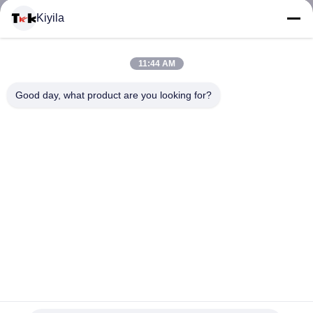
Kiyila
DE
QUALIDADE
11:44 AM
Good day, what product are you looking for?
FALE
CONOSCO
NOTÍCIAS
TODOS
OS
Os remendos feitos sob encomenda profissionais do silicone
com Embossment 3D unem o logotipo para a bagagem
CASOS
etiquetas da borracha de silicone
2025-06-19