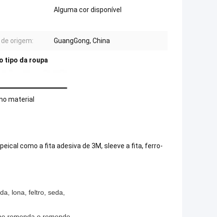
Alguma cor disponível
 de origem:
GuangGong, China
 tipo da roupa
no material
eical como a fita adesiva de 3M, sleeve a fita, ferro-
a, lona, feltro, seda,
cone remenda o remendo