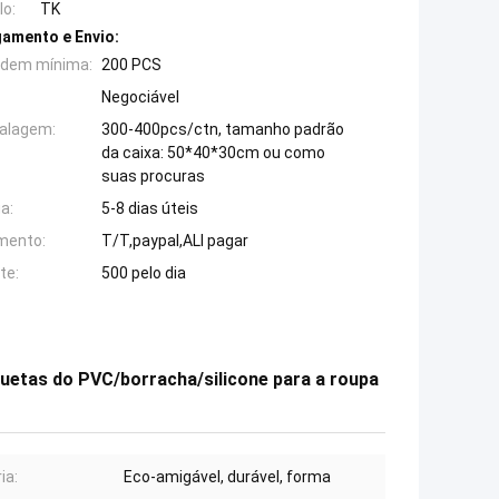
o:
TK
amento e Envio:
rdem mínima:
200 PCS
Negociável
alagem:
300-400pcs/ctn, tamanho padrão
da caixa: 50*40*30cm ou como
suas procuras
a:
5-8 dias úteis
mento:
T/T,paypal,ALI pagar
te:
500 pelo dia
quetas do PVC/borracha/silicone para a roupa
ia:
Eco-amigável, durável, forma