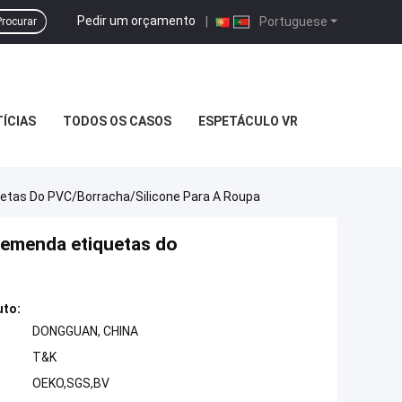
Pedir um orçamento
|
Portuguese
Procurar
ÍCIAS
TODOS OS CASOS
ESPETÁCULO VR
etas Do PVC/borracha/silicone Para A Roupa
remenda etiquetas do
uto:
DONGGUAN, CHINA
T&K
OEKO,SGS,BV