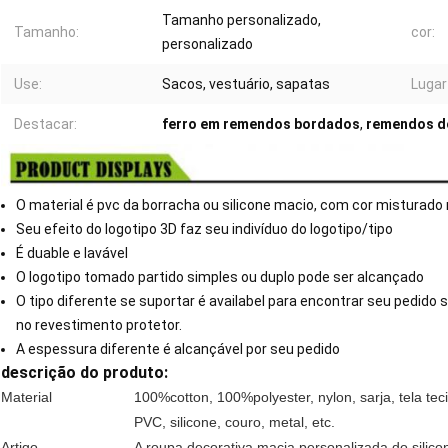
Tamanho personalizado,
Tamanho:
cor:
personalizado
Use:
Sacos, vestuário, sapatas
Lugar
Destacar:
ferro em remendos bordados
,
remendos do
O material é pvc da borracha ou silicone macio, com cor misturado 
Seu efeito do logotipo 3D faz seu indivíduo do logotipo/tipo
É duable e lavável
O logotipo tomado partido simples ou duplo pode ser alcançado
O tipo diferente se suportar é availabel para encontrar seu pedido sp
no revestimento protetor.
A espessura diferente é alcançável por seu pedido
descrição do produto:
Material
100%cotton, 100%polyester, nylon, sarja, tela tecid
PVC, silicone, couro
,
metal,
etc.
Artigo
A roupa decorativa macia personalizada do sili