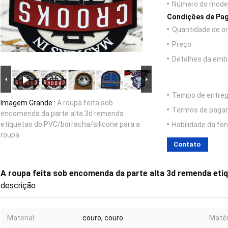
Número do model
Condições de Pag
Quantidade de o
Preço:
Detalhes da emb
Tempo de entreg
Imagem Grande :
A roupa feita sob
Termos de paga
encomenda da parte alta 3d remenda
etiquetas do PVC/borracha/silicone para a
Habilidade da fon
roupa
Contato
A roupa feita sob encomenda da parte alta 3d remenda eti
descrição
Material:
couro, couro
Matér