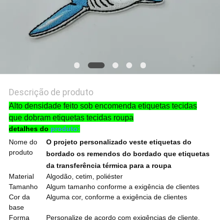
Descrição de produto
Alto densidade feito sob encomenda etiquetas tecidas
que dobram etiquetas tecidas roupa
detalhes
do
produto
:
Nome do
O projeto personalizado veste etiquetas do
produto
bordado os remendos do bordado que etiquetas
da transferência térmica para a roupa
Material
Algodão, cetim, poliéster
Tamanho
Algum tamanho conforme a exigência de clientes
Cor da
Alguma cor, conforme a exigência de clientes
base
Forma
Personalize de acordo com exigências de cliente.