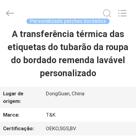
-
2026
T&K
Garment
Personalizado patches bordados
Accessories
Co.,Ltd.
CASA
A transferência térmica das
All
Rights
Reserved.
etiquetas do tubarão da roupa
PRODUTOS
do bordado remenda lavável
personalizado
QUEM
SOMOS
Lugar de
DongGuan, China
origem:
FÁBRICA
Marca:
T&K
Certificação:
OEKO,SGS,BV
CONTROLE