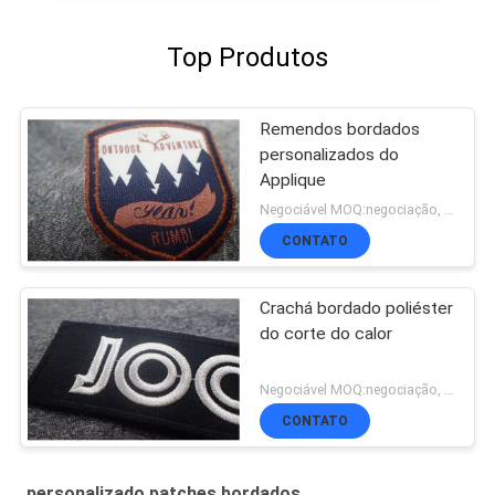
Top Produtos
Remendos bordados
personalizados do
Applique
Negociável MOQ:negociação, 500pcs/cada um
CONTATO
Crachá bordado poliéster
do corte do calor
Negociável MOQ:negociação, 500pcs/cada um
CONTATO
personalizado patches bordados