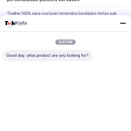
Toalha 100% para costurar remendos bordados feitos sob
encomenda do Chenille
Kiyila
O costume de Hotfix bordado remenda o ferro do motivo do
cristal de rocha em transferência para Hoodies
5:03 PM
O costume 100% de Fashional do algodão bordou remendos
Good day, what product are you looking for?
para a roupa/bagagem
Categorias populares
Todos
Remendos Feitos 
Personalizado 
Sob Encomenda Da 
Patches Bordados
Roupa
Etiquetas Da Roupa 
Etiquetas De 
Da Transferência 
Serigrafia
Térmica