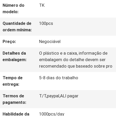
Número do
TK
DE
modelo:
QUALIDADE
Quantidade de
100pcs
ordem mínima:
FALE
Preço:
Negociável
CONOSCO
Detalhes da
O plástico e a caixa, informação de
embalagem:
embalagem do detalhe devem ser
recomendado que baseado sobre pro
NOTÍCIAS
Tempo de
5-8 dias do trabalho
entrega:
TODOS
Termos de
T/T,paypal,ALI pagar
OS
pagamento:
CASOS
Habilidade da
1000pcs/day