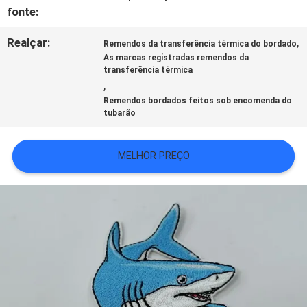
fonte:
VR
Realçar:
,
Remendos da transferência térmica do bordado
As marcas registradas remendos da
SHOW
transferência térmica
,
Remendos bordados feitos sob encomenda do
MAPA
tubarão
DO
MELHOR PREÇO
SITE
POLÍTICA
DE
PRIVACIDADE