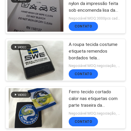
nylon da impressão feita
sob encomenda lisa da
tela do corte para sacos,
Negociável MOQ:3000pcs cada um
toalhas
CONTATO
A roupa tecida costume
etiqueta remendos
bordados tela
característica lavável
Negociável MOQ:negociação, detalhe da base 500pcs/1000pcs
CONTATO
Ferro tecido cortado
calor nas etiquetas com
parte traseira da
colagem, etiquetas
Negociável MOQ:negociação, 500pcs/cada um
feitas sob encomenda
CONTATO
do vestuário do nome