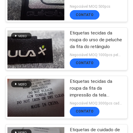
etiquetas
Negociável MOQ:500pcs
VR
CONTATO
SHOW
Etiquetas tecidas da
roupa do urso de peluche
da fita do retângulo
MAPA
Negociável MOQ:1000pcs pela cor
DO
CONTATO
SITE
Etiquetas tecidas da
roupa da fita da
impressão da tela
POLÍTICA
cuidado lavável para o
Negociável MOQ:3000pcs cada um
DE
polo, revestimento,
CONTATO
calças
PRIVACIDADE
Etiquetas de cuidado de