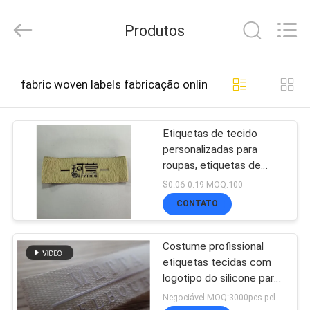
-
2026
Produtos
T&K
Garment
Accessories
Co.,Ltd.
CASA
All
fabric woven labels fabricação online
Rights
Reserved.
PRODUTOS
Etiquetas de tecido
personalizadas para
roupas, etiquetas de
QUEM
roupas de alta qualidade,
$0.06-0.19 MOQ:100
etiquetas personalizadas
SOMOS
CONTATO
de marcas de moda
Costume profissional
FÁBRICA
etiquetas tecidas com
logotipo do silicone para
o vestuário/chapéu
Negociável MOQ:3000pcs pela cor
CONTROLE