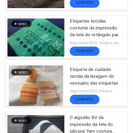
CONTATO
DE
Etiquetas tecidas
QUALIDADE
costume da impressão
da tela do retângulo para
a roupa, chapéus
Negociável MOQ:1000pcs pela cor
FALE
CONTATO
CONOSCO
Etiqueta de cuidado
tecida da lavagem do
NOTÍCIAS
vestuário das etiquetas
de instrução da fita da
Negociável MOQ:3000pcs
lavagem da cópia da
TODOS
CONTATO
etiqueta
OS
O algodão BV da
impressão da tela do
CASOS
silicone Yarn costura